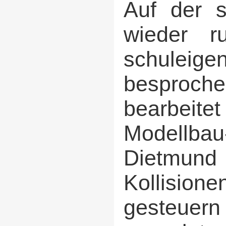
Auf der s
wieder r
schuleige
besproc
bearbeit
Modellbau
Dietmun
Kollision
gesteuern