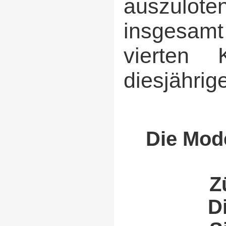
auszulote
insgesamt
vierten
diesjähri
Die Mode
Z
D